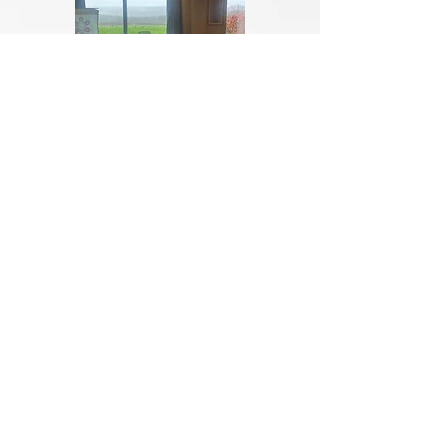
CONTACT
Adresse :
Rue Hérédia, 5
4217 Héron
Tél. :
0479 21 53 83
E-mail :
info@guida.be
TVA :
BE0830350385
RÉSEAUX SOCIAUX